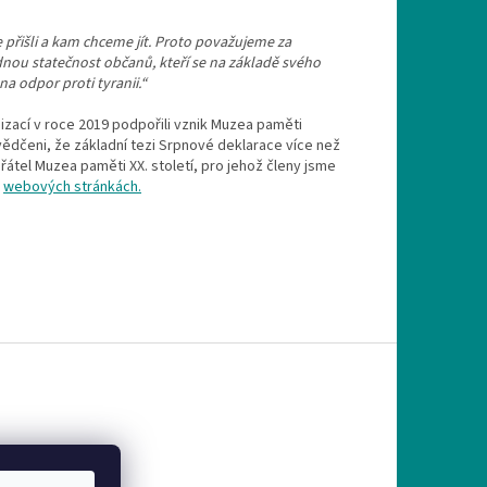
 přišli a kam chceme jít. Proto považujeme za
dnou statečnost občanů, kteří se na základě svého
a odpor proti tyranii.“
izací v roce 2019 podpořili vznik Muzea paměti
dčeni, že základní tezi Srpnové deklarace více než
átel Muzea paměti XX. století, pro jehož členy jsme
h
webových stránkách.