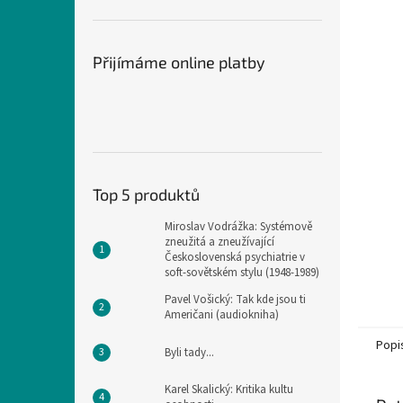
n
e
l
Přijímáme online platby
Top 5 produktů
Miroslav Vodrážka: Systémově
zneužitá a zneužívající
Československá psychiatrie v
soft-sovětském stylu (1948-1989)
Pavel Vošický: Tak kde jsou ti
Američani (audiokniha)
Popi
Byli tady...
Karel Skalický: Kritika kultu