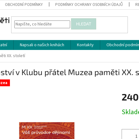
OBCHODNÍ PODMÍNKY
PODMÍNKY OCHRANY OSOBNÍCH ÚDAJŮ
R
HLEDAT
atní
Napsali o našich knihách
Kontakty
Obchodní podmí
ti XX. století
ství v Klubu přátel Muzea paměti XX. s
uzea
240
Měrná
Skla
cena: