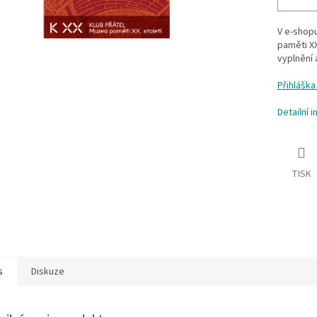
V e-shopu
paměti XX
vyplnění 
Přihláška
Detailní 
TISK
s
Diskuze