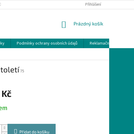
EKLAMAČNÍ ŘÁD
Přihlášení
NÁKUPNÍ
Prázdný košík
KOŠÍK
nky
Podmínky ochrany osobních údajů
Reklamační řád
toletí
75
 Kč
dem
Přidat do košíku