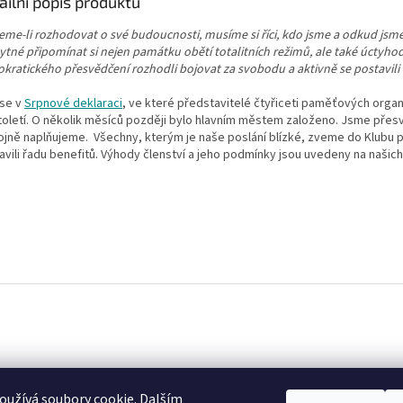
ailní popis produktu
eme-li rozhodovat o své budoucnosti, musíme si říci, kdo jsme a odkud jsme
ytné připomínat si nejen památku obětí totalitních režimů, ale také úctyho
kratického přesvědčení rozhodli bojovat za svobodu a aktivně se postavili n
 se v
Srpnové deklaraci
, ve které představitelé čtyřiceti paměťových organ
století. O několik měsíců později bylo hlavním městem založeno.
Jsme přesvě
ojně naplňujeme. Všechny, kterým je naše poslání blízké, zveme do Klubu př
avili řadu benefitů.
Výhody členství a jeho podmínky jsou uvedeny na našic
užívá soubory cookie. Dalším