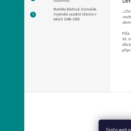
Det
osobnosti
Markéta Bártová: Domeček.
„Chc
Vojenská vazební věznice v
nezb
letech 1948–1950
demo
Píše
XX. 
důst
připr
Z
á
p
a
t
í
Tento web po