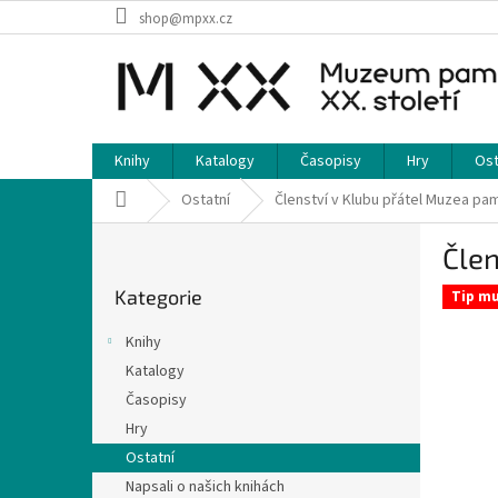
Přejít
shop@mpxx.cz
na
obsah
Knihy
Katalogy
Časopisy
Hry
Ost
Domů
Ostatní
Členství v Klubu přátel Muzea pamě
P
Člen
o
Přeskočit
s
Kategorie
kategorie
Tip m
t
r
Knihy
a
Katalogy
n
Časopisy
n
í
Hry
p
Ostatní
a
Napsali o našich knihách